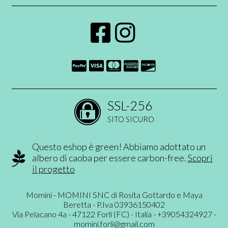
SSL-256
SITO SICURO
Questo eshop è green! Abbiamo adottato un
albero di caoba per essere carbon-free.
Scopri
il progetto
Momini - MOMINI SNC di Rosita Gottardo e Maya
Beretta - P.Iva 03936150402
Via Pelacano 4a - 47122 Forlì (FC) - Italia - +39054324927 -
momini.forli@gmail.com