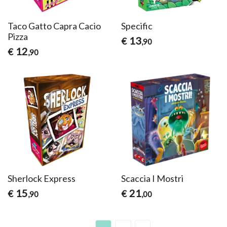
Taco Gatto Capra Cacio
Specific
Pizza
13
€
,90
12
€
,90
Sherlock Express
Scaccia I Mostri
15
21
€
€
,90
,00