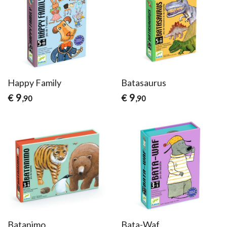
Happy Family
Batasaurus
9
9
€
€
,90
,90
Batanimo
Bata-Waf