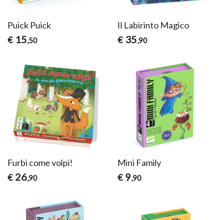
Puick Puick
Il Labirinto Magico
15
35
€
€
,50
,90
Furbi come volpi!
Mini Family
26
9
€
€
,90
,90