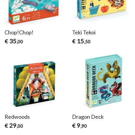
Chop!Chop!
Teki Tekoi
35
15
€
€
,00
,50
Redwoods
Dragon Deck
29
9
€
€
,00
,90