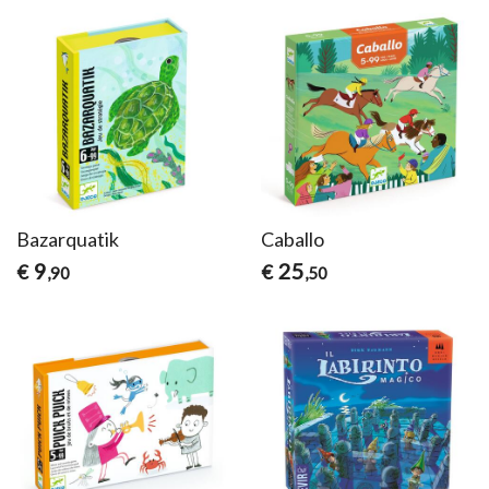
Bazarquatik
Caballo
9
25
€
€
,90
,50