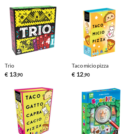
Trio
Taco micio pizza
13
12
€
€
,90
,90