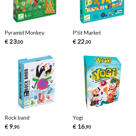
Pyramid Monkey
P'tit Market
23
22
€
€
,00
,00
Rock band
Yogi
9
16
€
€
,90
,90