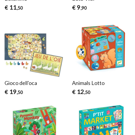
11
9
€
€
,50
,90
Gioco dell'oca
Animals Lotto
19
12
€
€
,50
,50