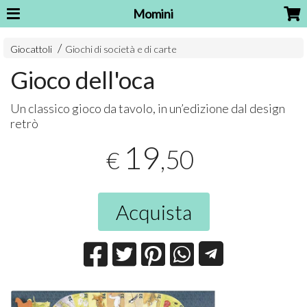
Momini
Giocattoli
Giochi di società e di carte
Gioco dell'oca
Un classico gioco da tavolo, in un’edizione dal design
retrò
19
,50
€
Acquista