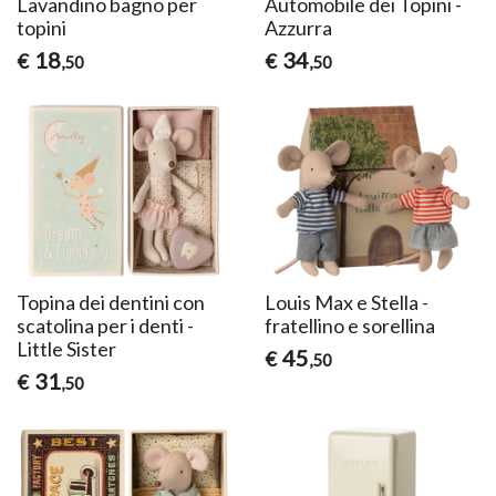
Lavandino bagno per
Automobile dei Topini -
topini
Azzurra
18
34
€
€
,50
,50
Topina dei dentini con
Louis Max e Stella -
scatolina per i denti -
fratellino e sorellina
Little Sister
45
€
,50
31
€
,50