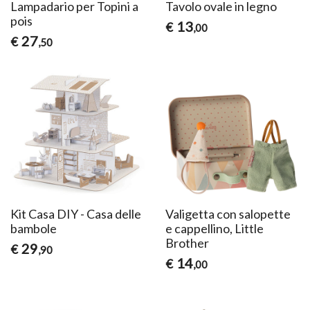
Lampadario per Topini a
Tavolo ovale in legno
pois
13
€
,00
27
€
,50
Kit Casa DIY - Casa delle
Valigetta con salopette
bambole
e cappellino, Little
Brother
29
€
,90
14
€
,00