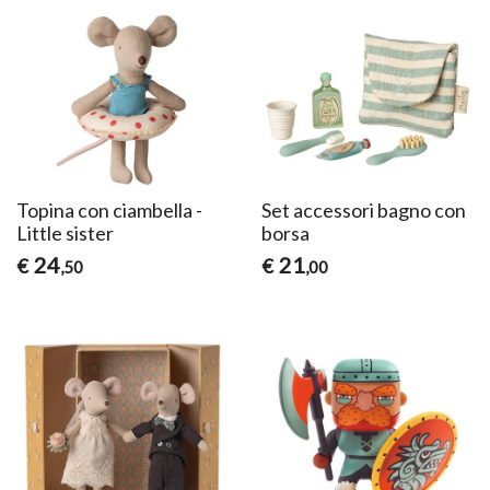
Topina con ciambella -
Set accessori bagno con
Little sister
borsa
24
21
€
€
,50
,00