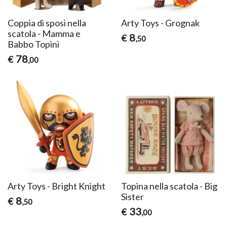
Coppia di sposi nella
Arty Toys - Grognak
scatola - Mamma e
8
€
,50
Babbo Topini
78
€
,00
Arty Toys - Bright Knight
Topina nella scatola - Big
Sister
8
€
,50
33
€
,00