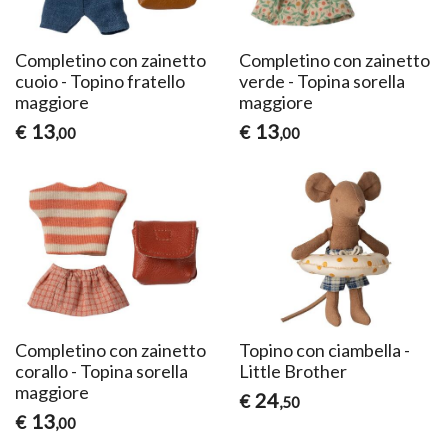
Completino con zainetto
Completino con zainetto
cuoio - Topino fratello
verde - Topina sorella
maggiore
maggiore
13
13
€
€
,00
,00
Completino con zainetto
Topino con ciambella -
corallo - Topina sorella
Little Brother
maggiore
24
€
,50
13
€
,00