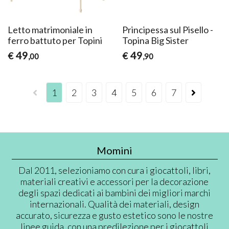
Letto matrimoniale in
Principessa sul Pisello -
ferro battuto per Topini
Topina Big Sister
49
49
€
€
,00
,90
1
2
3
4
5
6
7
Momini
Dal 2011, selezioniamo con cura i giocattoli, libri,
materiali creativi e accessori per la decorazione
degli spazi dedicati ai bambini dei migliori marchi
internazionali. Qualità dei materiali, design
accurato, sicurezza e gusto estetico sono le nostre
linee guida, con una predilezione per i giocattoli