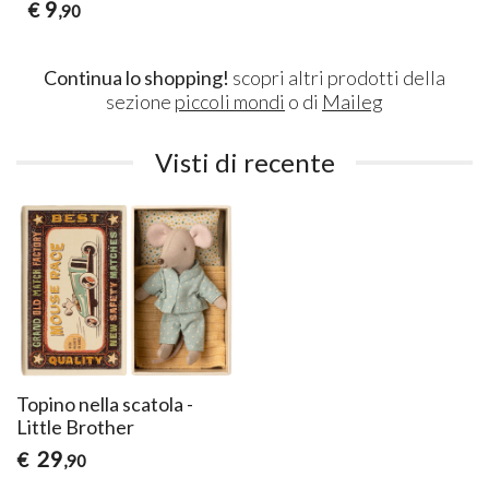
9
€
,90
Continua lo shopping!
scopri altri prodotti della
sezione
piccoli mondi
o di
Maileg
Visti di recente
Topino nella scatola -
Little Brother
29
€
,90