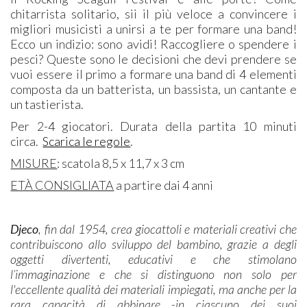
chitarrista solitario, sii il più veloce a convincere i
migliori musicisti a unirsi a te per formare una band!
Ecco un indizio: sono avidi! Raccogliere o spendere i
pesci? Queste sono le decisioni che devi prendere se
vuoi essere il primo a formare una band di 4 elementi
composta da un batterista, un bassista, un cantante e
un tastierista.
Per 2-4 giocatori. Durata della partita 10 minuti
circa.
Scarica le regole
.
MISURE
: scatola 8,5 x 11,7 x 3 cm
ETÀ CONSIGLIATA
a partire dai 4 anni
Djeco
, fin dal 1954, crea giocattoli e materiali creativi che
contribuiscono allo sviluppo del bambino, grazie a degli
oggetti divertenti, educativi e che stimolano
l’immaginazione e che si distinguono non solo per
l'eccellente qualità dei materiali impiegati, ma anche per la
rara capacità di abbinare -in ciascuno dei suoi