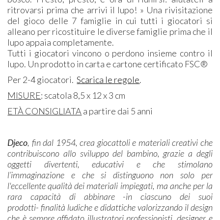
ritrovarsi prima che arrivi il lupo! » Una rivisitazione
del gioco delle 7 famiglie in cui tutti i giocatori si
alleano per ricostituire le diverse famiglie prima che il
lupo appaia completamente.
Tutti i giocatori vincono o perdono insieme contro il
lupo. Un prodotto in carta e cartone certificato FSC®
Per 2-4 giocatori.
Scarica le regole
.
MISURE
: scatola 8,5 x 12 x 3 cm
ETÀ CONSIGLIATA
a partire dai 5 anni
Djeco
, fin dal 1954, crea giocattoli e materiali creativi che
contribuiscono allo sviluppo del bambino, grazie a degli
oggetti divertenti, educativi e che stimolano
l’immaginazione e che si distinguono non solo per
l'eccellente qualità dei materiali impiegati, ma anche per la
rara capacità di abbinare -in ciascuno dei suoi
prodotti- finalità ludiche e didattiche valorizzando il design
che è sempre affidato illustratori professionisti, designer e