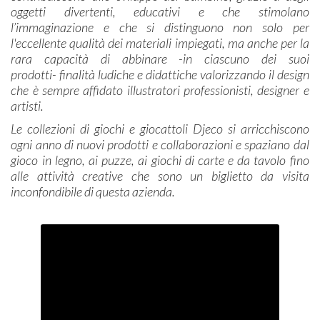
oggetti divertenti, educativi e che stimolano
l’immaginazione e che si distinguono non solo per
l'eccellente qualità dei materiali impiegati, ma anche per la
rara capacità di abbinare -in ciascuno dei suoi
prodotti- finalità ludiche e didattiche valorizzando il design
che è sempre affidato illustratori professionisti, designer e
artisti.
Le collezioni di giochi e giocattoli Djeco si arricchiscono
ogni anno di nuovi prodotti e collaborazioni e spaziano dal
gioco in legno, ai puzze, ai giochi di carte e da tavolo fino
alle attività creative che sono un biglietto da visita
inconfondibile di questa azienda.