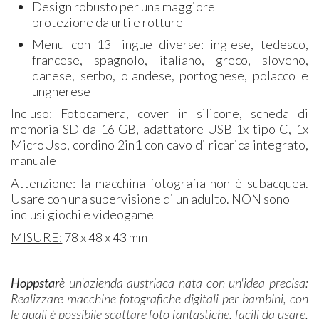
Design robusto per una maggiore
protezione da urti e rotture
Menu con 13 lingue diverse: inglese, tedesco,
francese, spagnolo, italiano, greco, sloveno,
danese, serbo, olandese, portoghese, polacco e
ungherese
Incluso: Fotocamera, cover in silicone, scheda di
memoria SD da 16 GB, adattatore USB 1x tipo C, 1x
MicroUsb, cordino 2in1 con cavo di ricarica integrato,
manuale
Attenzione: la macchina fotografia non è subacquea.
Usare con una supervisione di un adulto. NON sono
inclusi giochi e videogame
MISURE:
78 x 48 x 43 mm
Hoppstar
è un'azienda austriaca nata con un'idea precisa:
Realizzare macchine fotografiche digitali per bambini, con
le quali è possibile scattare foto fantastiche, facili da usare,