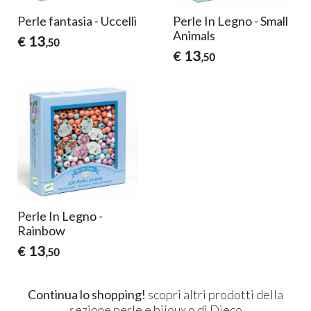
Perle fantasia - Uccelli
Perle In Legno - Small
Animals
13
€
,50
13
€
,50
Perle In Legno -
Rainbow
13
€
,50
Continua lo shopping!
scopri altri prodotti della
sezione
perle e bijoux
o di
Djeco