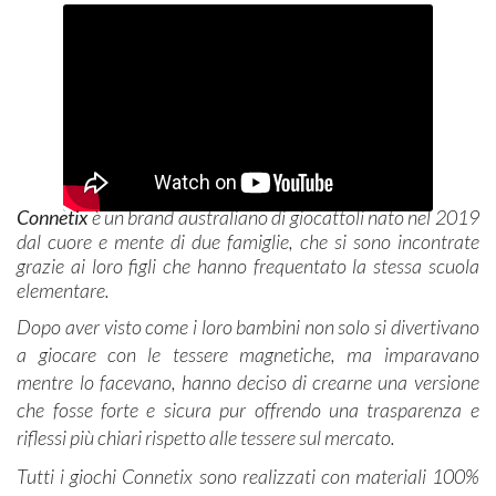
Connetix
è un brand australiano di giocattoli nato nel 2019
dal cuore e mente di due famiglie, che si sono incontrate
grazie ai loro figli che hanno frequentato la stessa scuola
elementare.
Dopo aver visto come i loro bambini non solo si divertivano
a giocare con le tessere magnetiche, ma imparavano
mentre lo facevano, hanno deciso di crearne una versione
che fosse forte e sicura pur offrendo una trasparenza e
riflessi più chiari rispetto alle tessere sul mercato.
​Tutti i giochi Connetix sono realizzati con materiali 100%