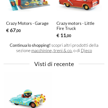
Crazy Motors - Garage
Crazy motors - Little
Fire Truck
67
€
,00
11
€
,00
Continua lo shopping!
scopri altri prodotti della
sezione
macchinine, treni & co.
o di
Djeco
Visti di recente