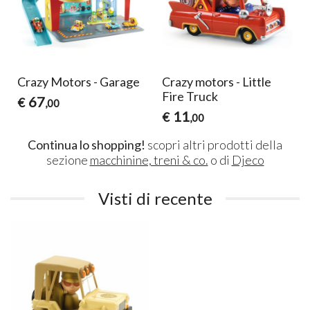
Crazy Motors - Garage
Crazy motors - Little
Fire Truck
67
€
,00
11
€
,00
Continua lo shopping!
scopri altri prodotti della
sezione
macchinine, treni & co.
o di
Djeco
Visti di recente