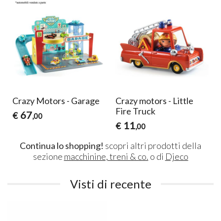
Crazy Motors - Garage
Crazy motors - Little
Fire Truck
67
€
,00
11
€
,00
Continua lo shopping!
scopri altri prodotti della
sezione
macchinine, treni & co.
o di
Djeco
Visti di recente