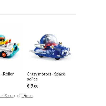
- Roller
Crazy motors - Space
Crazy motors -
police
Flying
9
9
€
€
,00
,00
ni & co.
o di
Djeco