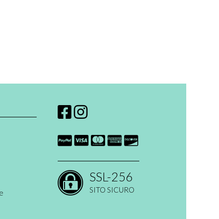
SSL-256
SITO SICURO
ne
 open ended