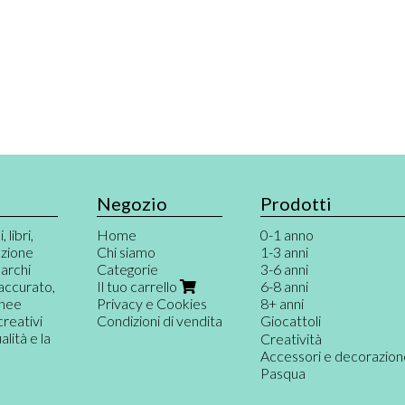
Negozio
Prodotti
 libri,
Home
0-1 anno
azione
Chi siamo
1-3 anni
marchi
Categorie
3-6 anni
 accurato,
Il tuo carrello
6-8 anni
inee
Privacy e Cookies
8+ anni
creativi
Condizioni di vendita
Giocattoli
ità e la
Giochi per neonati
Creatività
Primi giochi
Accessori e decorazio
Gioco destrutturato e
Pasqua
Musica e teatro