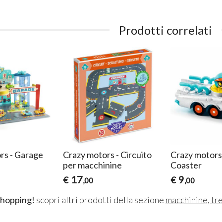
Prodotti correlati
rs - Garage
Crazy motors - Circuito
Crazy motors 
per macchinine
Coaster
17
9
€
€
,00
,00
shopping!
scopri altri prodotti della sezione
macchinine, tre