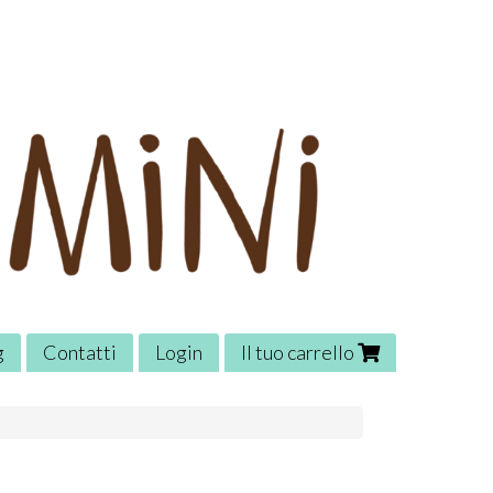
g
Contatti
Login
Il tuo carrello