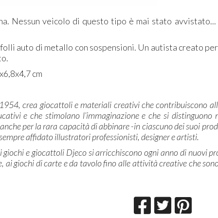
na. Nessun veicolo di questo tipo è mai stato avvistato...
olli auto di metallo con sospensioni. Un autista creato per
to.
5x6,8x4,7 cm
l 1954, crea giocattoli e materiali creativi che contribuiscono al
ucativi e che stimolano l’immaginazione e che si distinguono no
anche per la rara capacità di abbinare -in ciascuno dei suoi prodo
 sempre affidato illustratori professionisti, designer e artisti.
di giochi e giocattoli Djeco si arricchiscono ogni anno di nuovi p
, ai giochi di carte e da tavolo fino alle attività creative che son