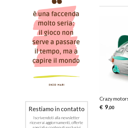
Crazy motors 
9
€
,00
Restiamo in contatto
Iscrivendoti alla newsletter
riceverai aggiornamenti, offerte
speciali e contenuti esclusivi