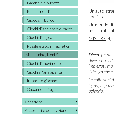
Bambole e pupazzi
Un'auto stra
Piccoli mondi
sparito!
Gioco simbolico
Un mondo di f
Giochi di società e di carte
unicità all'au
Giochi di logica
MISURE
: 4,
Puzzle e giochi magnetici
Djeco
, fin da
Macchinine, treni & co.
divertenti, ed
Giochi di movimento
impiegati, ma 
il design che è
Giochi all'aria aperta
Le collezioni 
Imparare giocando
legno, ai puzze
Capanne e rifugi
azienda.
Creatività
Accessori e decorazione