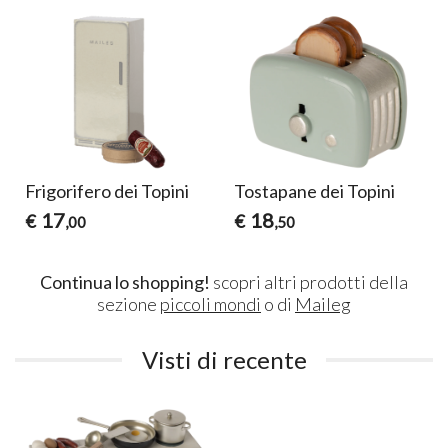
a
Frigorifero dei Topini
Tostapane dei Topini
17
18
€
€
,00
,50
Continua lo shopping!
scopri altri prodotti della
sezione
piccoli mondi
o di
Maileg
Visti di recente