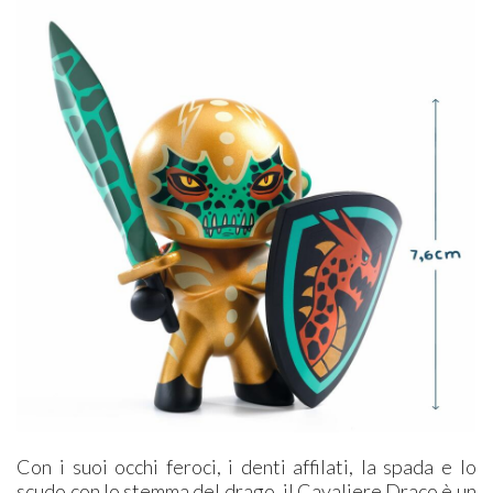
Con i suoi occhi feroci, i denti affilati, la spada e lo
scudo con lo stemma del drago, il Cavaliere Draco è un