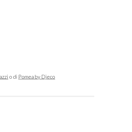
azzi
o di
Pomea by Djeco