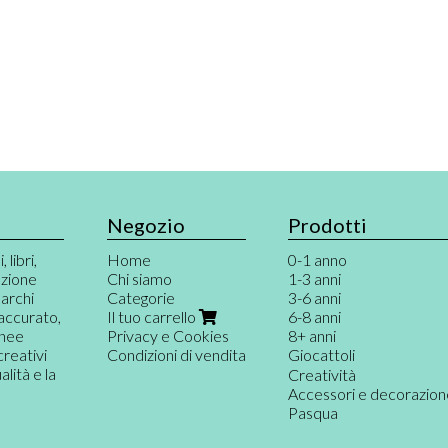
Negozio
Prodotti
 libri,
Home
0-1 anno
azione
Chi siamo
1-3 anni
marchi
Categorie
3-6 anni
 accurato,
Il tuo carrello
6-8 anni
inee
Privacy e Cookies
8+ anni
creativi
Condizioni di vendita
Giocattoli
ità e la
Giochi per neonati
Creatività
Primi giochi
Accessori e decorazio
Gioco destrutturato e
Pasqua
Musica e teatro