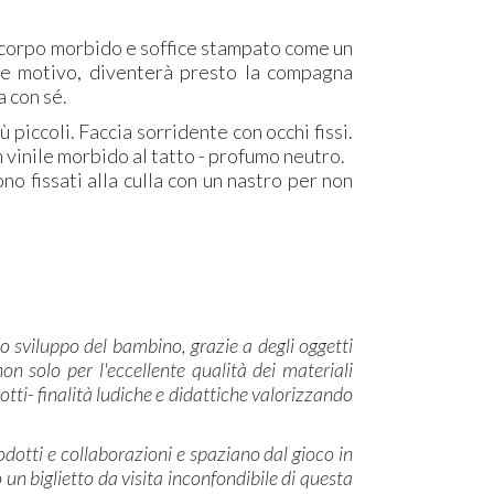
n corpo morbido e soffice stampato come un
nte motivo, diventerà presto la compagna
a con sé.
piccoli. Faccia sorridente con occhi fissi.
n vinile morbido al tatto - profumo neutro.
ono fissati alla culla con un nastro per non
lo sviluppo del bambino, grazie a degli oggetti
n solo per l'eccellente qualità dei materiali
tti- finalità ludiche e didattiche valorizzando
rodotti e collaborazioni e spaziano dal gioco in
o un biglietto da visita inconfondibile di questa