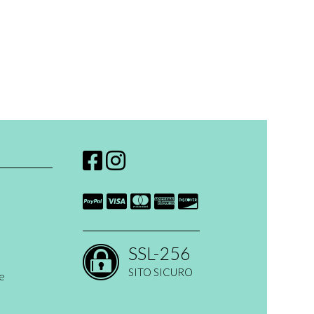
SSL-256
SITO SICURO
ne
 open ended