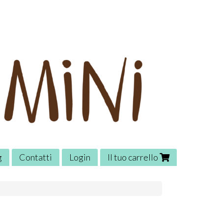
g
Contatti
Login
Il tuo carrello