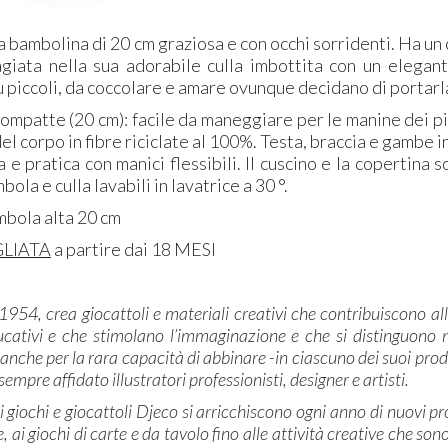
a bambolina di 20 cm graziosa e con occhi sorridenti. Ha u
giata nella sua adorabile culla imbottita con un elega
ù piccoli, da coccolare e amare ovunque decidano di portarl
mpatte (20 cm): facile da maneggiare per le manine dei più 
el corpo in fibre riciclate al 100%. Testa, braccia e gambe i
 e pratica con manici flessibili. Il cuscino e la copertina s
ola e culla lavabili in lavatrice a 30 °.
mbola alta 20 cm
GLIATA
a partire dai 18 MESI
l 1954, crea giocattoli e materiali creativi che contribuiscono al
ucativi e che stimolano l’immaginazione e che si distinguono no
anche per la rara capacità di abbinare -in ciascuno dei suoi prodo
 sempre affidato illustratori professionisti, designer e artisti.
di giochi e giocattoli Djeco si arricchiscono ogni anno di nuovi p
, ai giochi di carte e da tavolo fino alle attività creative che son