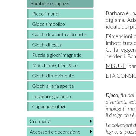
Bambole e pupazzi
Barbara è un
Piccoli mondi
pigiama. Ada
Gioco simbolico
ideale dei pi
Giochi di società e di carte
Dimensioni co
Imbottitura d
Giochi di logica
Culla leggera
Puzzle e giochi magnetici
perderli. Bamb
Macchinine, treni & co.
MISURE
: ba
ETÀ CONSI
Giochi di movimento
Giochi all'aria aperta
Djeco
, fin da
Imparare giocando
divertenti, ed
Capanne e rifugi
impiegati, ma 
il design che è
Creatività
Le collezioni 
legno, ai puzze
Accessori e decorazione