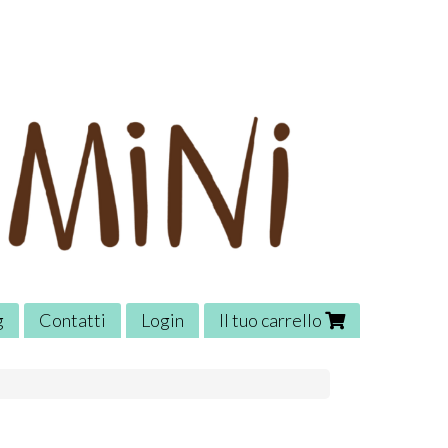
g
Contatti
Login
Il tuo carrello