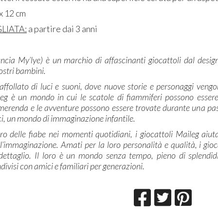
 x 12 cm
LIATA:
a partire dai 3 anni
ncia My’lye) è un marchio di affascinanti giocattoli dal design
nostri bambini.
ffollato di luci e suoni, dove nuove storie e personaggi veng
eg è un mondo in cui le scatole di fiammiferi possono essere l
erenda e le avventure possono essere trovate durante una pass
i, un mondo di immaginazione infantile.
tro delle fiabe nei momenti quotidiani, i giocattoli Maileg aiu
l’immaginazione. Amati per la loro personalità e qualità, i gio
ettaglio. Il loro è un mondo senza tempo, pieno di splendidi
divisi con amici e familiari per generazioni.