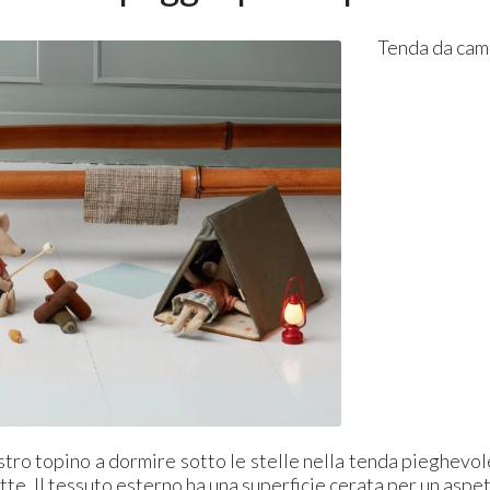
Tenda da cam
stro topino a dormire sotto le stelle nella tenda pieghevole
tte. Il tessuto esterno ha una superficie cerata per un aspe