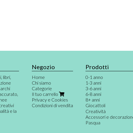
Negozio
Prodotti
 libri,
Home
0-1 anno
azione
Chi siamo
1-3 anni
marchi
Categorie
3-6 anni
 accurato,
Il tuo carrello
6-8 anni
inee
Privacy e Cookies
8+ anni
creativi
Condizioni di vendita
Giocattoli
ità e la
Giochi per neonati
Creatività
Primi giochi
Accessori e decorazio
Gioco destrutturato e
Pasqua
Musica e teatro