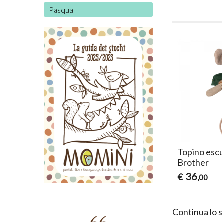
Pasqua
Topino escu
Brother
36
€
,00
Continua lo 