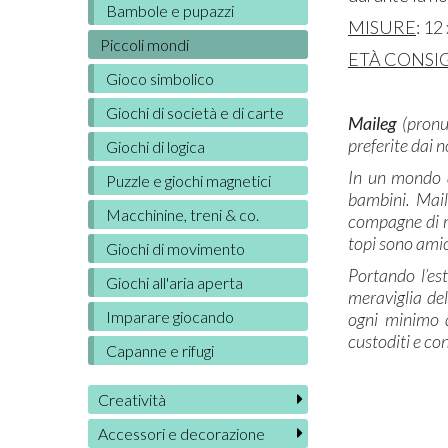
Bambole e pupazzi
MISURE
: 12
Piccoli mondi
ETÀ CONSIG
Gioco simbolico
Giochi di società e di carte
Maileg
(pronu
preferite dai 
Giochi di logica
In un mondo a
Puzzle e giochi magnetici
bambini. Mail
Macchinine, treni & co.
compagne di m
topi sono amic
Giochi di movimento
Portando l’es
Giochi all'aria aperta
meraviglia del
Imparare giocando
ogni minimo d
custoditi e con
Capanne e rifugi
Creatività
Accessori e decorazione