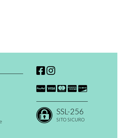
SSL-256
SITO SICURO
ne
 open ended