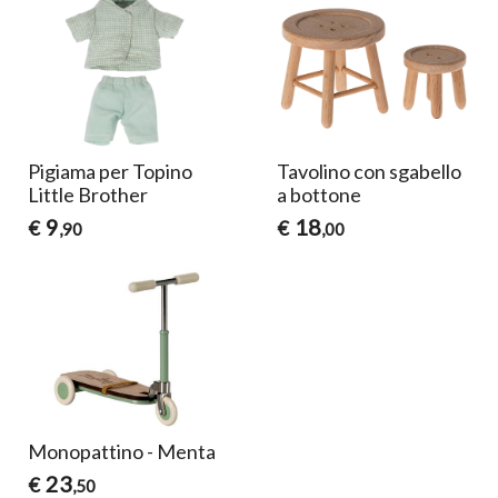
Pigiama per Topino
Tavolino con sgabello
Little Brother
a bottone
9
18
€
€
,90
,00
Monopattino - Menta
23
€
,50