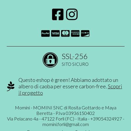
SSL-256
SITO SICURO
Questo eshop è green! Abbiamo adottato un
albero di caoba per essere carbon-free.
Scopri
il progetto
Momini - MOMINI SNC di Rosita Gottardo e Maya
Beretta - P.Iva 03936150402
Via Pelacano 4a - 47122 Forlì (FC) - Italia - +39054324927 -
momini.forli@gmail.com