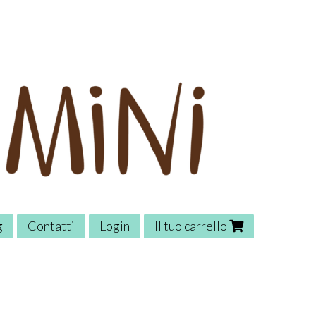
g
Contatti
Login
Il tuo carrello