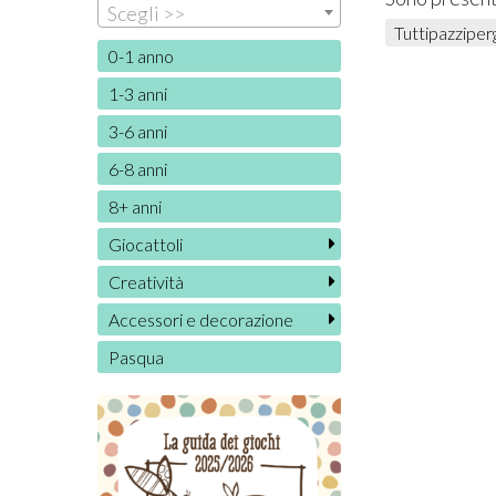
Scegli >>
Tuttipazziperg
0-1 anno
1-3 anni
3-6 anni
6-8 anni
8+ anni
Giocattoli
Creatività
Accessori e decorazione
Pasqua