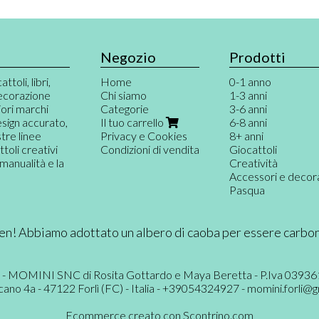
Negozio
Prodotti
toli, libri,
Home
0-1 anno
decorazione
Chi siamo
1-3 anni
iori marchi
Categorie
3-6 anni
design accurato,
Il tuo carrello
6-8 anni
tre linee
Privacy e Cookies
8+ anni
toli creativi
Condizioni di vendita
Giocattoli
manualità e la
Creatività
Accessori e decor
Pasqua
n! Abbiamo adottato un albero di caoba per essere carbo
 - MOMINI SNC di Rosita Gottardo e Maya Beretta - P.Iva 0393
cano 4a - 47122 Forlì (FC) - Italia - +39054324927 -
momini.forli@g
Ecommerce creato con
Scontrino.com