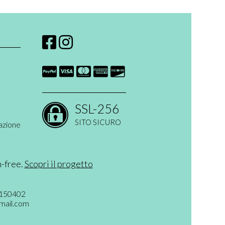
SSL-256
SITO SICURO
azione
n-free.
Scopri il progetto
6150402
mail.com