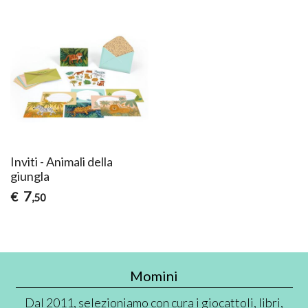
Inviti - Animali della
giungla
7
€
,50
Momini
Dal 2011, selezioniamo con cura i giocattoli, libri,