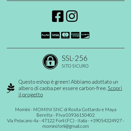
SSL-256
SITO SICURO
Questo eshop è green! Abbiamo adottato un
albero di caoba per essere carbon-free.
Scopri
il progetto
Momini - MOMINI SNC di Rosita Gottardo e Maya
Beretta - P.Iva 03936150402
Via Pelacano 4a - 47122 Forlì (FC) - Italia - +39054324927 -
momini.forli@gmail.com