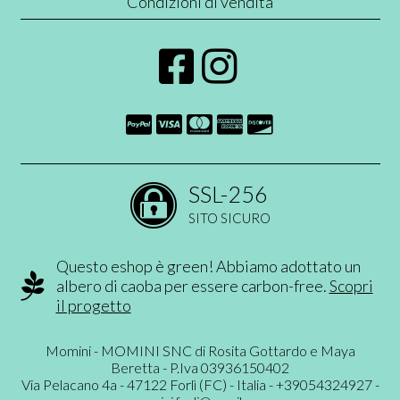
Condizioni di vendita
SSL-256
SITO SICURO
Questo eshop è green! Abbiamo adottato un
albero di caoba per essere carbon-free.
Scopri
il progetto
Momini - MOMINI SNC di Rosita Gottardo e Maya
Beretta - P.Iva 03936150402
Via Pelacano 4a - 47122 Forlì (FC) - Italia - +39054324927 -