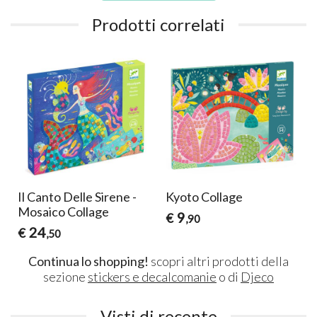
Prodotti correlati
Il Canto Delle Sirene -
Kyoto Collage
Mosaico Collage
9
€
,90
24
€
,50
Continua lo shopping!
scopri altri prodotti della
sezione
stickers e decalcomanie
o di
Djeco
Visti di recente