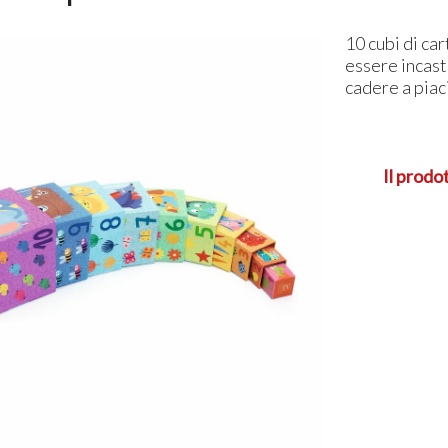
10 cubi di ca
essere incastr
cadere a pia
Il prodo