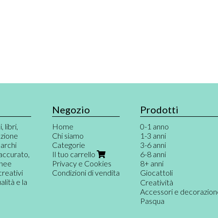
Negozio
Prodotti
 libri,
Home
0-1 anno
azione
Chi siamo
1-3 anni
marchi
Categorie
3-6 anni
 accurato,
Il tuo carrello
6-8 anni
inee
Privacy e Cookies
8+ anni
creativi
Condizioni di vendita
Giocattoli
ità e la
Giochi per neonati
Creatività
Primi giochi
Accessori e decorazio
Gioco destrutturato e
Pasqua
Musica e teatro