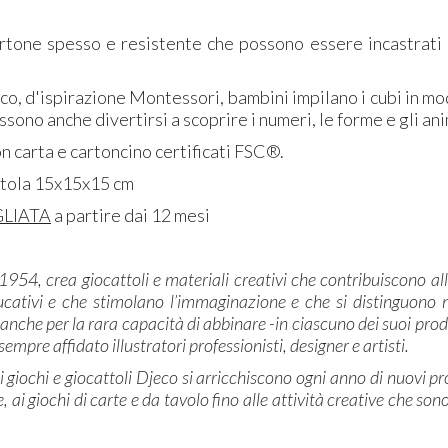
rtone spesso e resistente che possono essere incastrati un
co, d'ispirazione Montessori, bambini impilano i cubi in mo
sono anche divertirsi a scoprire i numeri, le forme e gli anima
n carta e cartoncino certificati FSC®.
atola 15x15x15 cm
GLIATA
a partire dai 12 mesi
l 1954, crea giocattoli e materiali creativi che contribuiscono al
ucativi e che stimolano l’immaginazione e che si distinguono no
anche per la rara capacità di abbinare -in ciascuno dei suoi prodo
 sempre affidato illustratori professionisti, designer e artisti.
di giochi e giocattoli Djeco si arricchiscono ogni anno di nuovi p
, ai giochi di carte e da tavolo fino alle attività creative che son