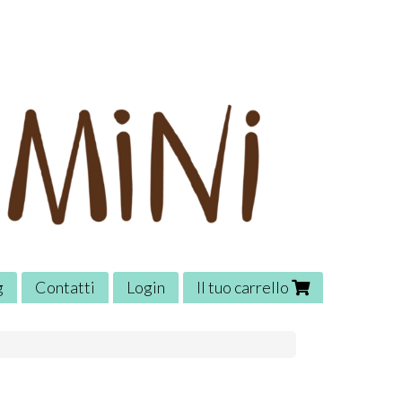
g
Contatti
Login
Il tuo carrello