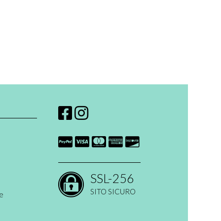
SSL-256
SITO SICURO
ne
 open ended