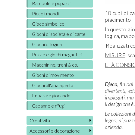
Bambole e pupazzi
10 cubi di ca
Piccoli mondi
piacimento!
Gioco simbolico
In questo gio
Giochi di società e di carte
logica, ma pos
Giochi di logica
Realizzati co
Puzzle e giochi magnetici
MISURE
: sc
ETÀ CONSI
Macchinine, treni & co.
Giochi di movimento
Djeco
, fin da
Giochi all'aria aperta
divertenti, ed
Imparare giocando
impiegati, ma 
il design che è
Capanne e rifugi
Le collezioni 
legno, ai puzze
Creatività
azienda.
Accessori e decorazione