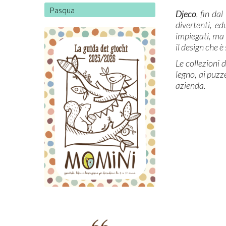
Pasqua
Djeco
, fin da
divertenti, ed
impiegati, ma 
il design che è
Le collezioni 
legno, ai puzze
azienda.