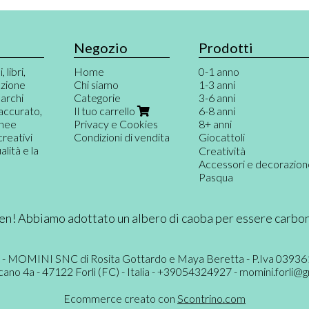
Negozio
Prodotti
 libri,
Home
0-1 anno
azione
Chi siamo
1-3 anni
marchi
Categorie
3-6 anni
 accurato,
Il tuo carrello
6-8 anni
inee
Privacy e Cookies
8+ anni
creativi
Condizioni di vendita
Giocattoli
ità e la
Giochi per neonati
Creatività
Primi giochi
Accessori e decorazio
Gioco destrutturato e
Pasqua
Musica e teatro
Costruzioni
Bambole e pupazzi
n! Abbiamo adottato un albero di caoba per essere carbo
Piccoli mondi
Gioco simbolico
Giochi di società e di ca
 - MOMINI SNC di Rosita Gottardo e Maya Beretta - P.Iva 0393
Giochi di logica
cano 4a - 47122 Forlì (FC) - Italia - +39054324927 -
momini.forli@g
Puzzle e giochi magnetic
Macchinine, treni & co.
Ecommerce creato con
Scontrino.com
Giochi di movimento