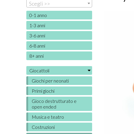
Scegli >>
0-1 anno
1-3 anni
3-6 anni
6-8 anni
8+ anni
Giocattoli
Giochi per neonati
Primi giochi
Gioco destrutturato e
open ended
Musica e teatro
Costruzioni