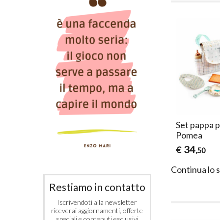
o Esitvo per
Completino Peach per
Set pappa 
mea
Baby Pomea
Pomea
17
34
€
€
,90
,50
Continua lo 
Restiamo in contatto
Iscrivendoti alla newsletter
riceverai aggiornamenti, offerte
speciali e contenuti esclusivi