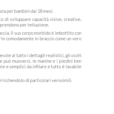
bola per bambini dai 18 mesi.
o di sviluppare capacità visive, creative,
apprendono per imitazione.
accia. Il suo corpo morbido è imbottito con
nerlo comodamente in braccio come un vero
vole al tatto i dettagli realistici, gli occhi
he può muoversi, le manine e i piedini ben
ie e semplici da infilare e tutto è lavabile
ricchendolo di particolari verosimili.