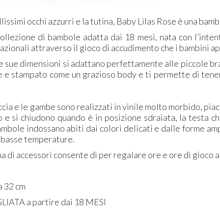
llissimi occhi azzurri e la tutina, Baby Lilas Rose è una bam
ollezione di bambole adatta dai 18 mesi, nata con l’intent
azionali attraverso il gioco di accudimento che i bambini 
e sue dimensioni si adattano perfettamente alle piccole br
ate e stampato come un grazioso body e ti permette di te
accia e le gambe sono realizzati in vinile molto morbido, piace
o e si chiudono quando è in posizione sdraiata, la testa c
ambole indossano abiti dai colori delicati e dalle forme amp
a basse temperature.
 di accessori consente di per regalare ore e ore di gioco ar
ta 32 cm
GLIATA
a partire dai 18 MESI