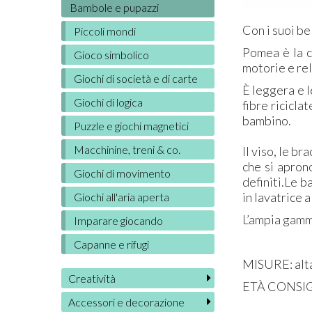
Bambole e pupazzi
Con i suoi be
Piccoli mondi
Pomea è la c
Gioco simbolico
motorie e rel
Giochi di società e di carte
È leggera e l
Giochi di logica
fibre ricicl
bambino.
Puzzle e giochi magnetici
Macchinine, treni & co.
Il viso, le br
che si apron
Giochi di movimento
definiti.Le b
in lavatrice 
Giochi all'aria aperta
L’ampia gamma
Imparare giocando
Capanne e rifugi
MISURE
: al
Creatività
ETÀ CONSI
Accessori e decorazione