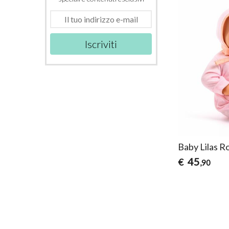
Iscriviti
Baby Lilas R
45
€
,90