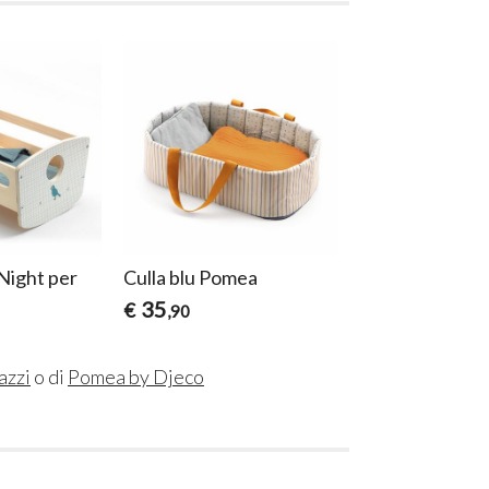
Night per
Culla blu Pomea
Culla rosa Pom
35
34
€
€
,90
,00
azzi
o di
Pomea by Djeco