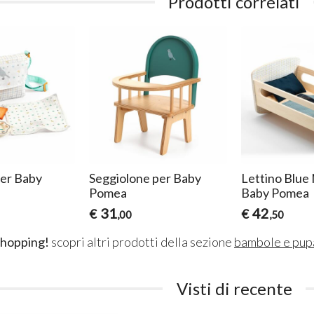
Prodotti correlati
per Baby
Seggiolone per Baby
Lettino Blue 
Pomea
Baby Pomea
31
42
€
€
,00
,50
shopping!
scopri altri prodotti della sezione
bambole e pup
Visti di recente