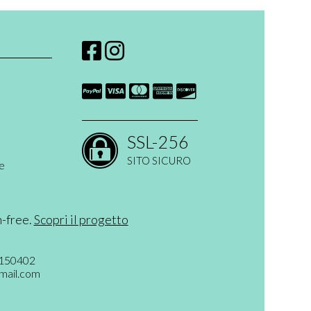
SSL-256
SITO SICURO
ne
 open ended
n-free.
Scopri il progetto
rte
6150402
mail.com
i