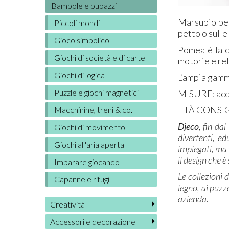
Bambole e pupazzi
Marsupio per
Piccoli mondi
petto o sulle
Gioco simbolico
Pomea è la c
Giochi di società e di carte
motorie e rel
Giochi di logica
L’ampia gamma
Puzzle e giochi magnetici
MISURE: acce
ETÀ CONSIGL
Macchinine, treni & co.
Djeco
, fin da
Giochi di movimento
divertenti, ed
Giochi all'aria aperta
impiegati, ma 
il design che è
Imparare giocando
Le collezioni 
Capanne e rifugi
legno, ai puzze
azienda.
Creatività
Accessori e decorazione