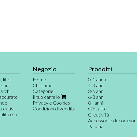
Negozio
Prodotti
 libri,
Home
0-1 anno
azione
Chi siamo
1-3 anni
marchi
Categorie
3-6 anni
 accurato,
Il tuo carrello
6-8 anni
inee
Privacy e Cookies
8+ anni
creativi
Condizioni di vendita
Giocattoli
ità e la
Giochi per neonati
Creatività
Primi giochi
Accessori e decorazio
Gioco destrutturato e
Pasqua
Musica e teatro