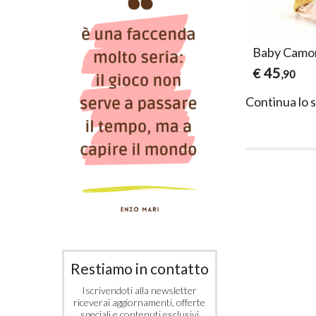
ary
Baby Dhalia Purple
Baby Camom
45
45
€
€
,90
,90
Continua lo 
Restiamo in contatto
Iscrivendoti alla newsletter
riceverai aggiornamenti, offerte
speciali e contenuti esclusivi