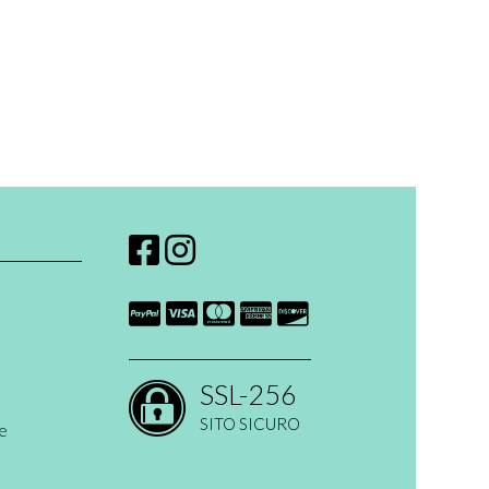
SSL-256
SITO SICURO
ne
 open ended