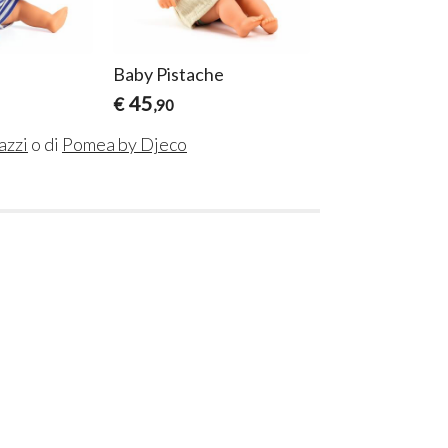
Baby Pistache
Baby Prune
45
42
€
€
,90
,50
azzi
o di
Pomea by Djeco