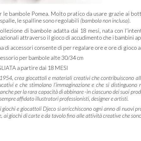
 le bambole Pomea. Molto pratico da usare grazie ai bott
 spalle, le spalline sono regolabili
(bambola non inclusa)
.
ollezione di bambole adatta dai 18 mesi, nata con l’intent
azionali attraverso il gioco di accudimento che i bambini 
 di accessori consente di per regalare ore e ore di gioco ar
ssorio per bambole alte 30/34 cm
IATA a partire dai 18 MESI
l 1954, crea giocattoli e materiali creativi che contribuiscono al
ucativi e che stimolano l’immaginazione e che si distinguono no
anche per la rara capacità di abbinare -in ciascuno dei suoi prodo
 sempre affidato illustratori professionisti, designer e artisti.
di giochi e giocattoli Djeco si arricchiscono ogni anno di nuovi p
, ai giochi di carte e da tavolo fino alle attività creative che son