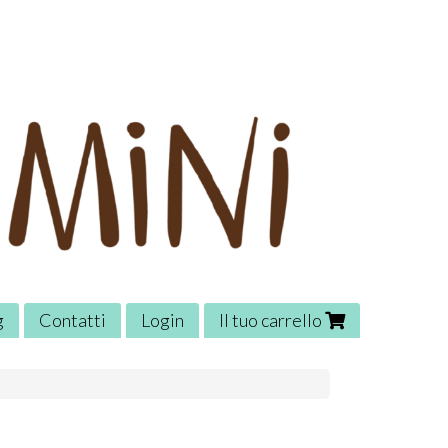
g
Contatti
Login
Il tuo carrello