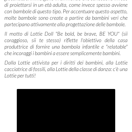
di proiettarsi in un età adulta, come invece spesso avviene
con bambole di questo tipo. Per accentuare questo aspetto,
molte bambole sono create a partire da bambini veri che
partecipano attivamente alla progettazione delle bambole.
Il motto di Lottie Doll "Be bold, be brave, BE YOU" (sii
coraggioso, sii te stesso) riflette l'obiettivo della casa
produttrice di fornire una bambola infantile e "relatable"
che incoraggi i bambini a essere semplicemente bambini.
Dalla Lottie attivista per i diritti dei bambini, alla Lottie
cacciatrice di fossili, alla Lottie della classe di danza: c'è una
Lottie per tutti!