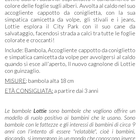
colore delle foglie sugli alberi. Avvolta al caldo nel suo
accogliente cappotto da coniglietta, con la sua
simpatica camicetta da volpe, gli stivali e i jeans,
Lottie esplora il City Park con il suo cane da
salvataggio, facendosi strada a calci tra tutte le foglie
colorate e croccanti!
Include: Bambola, Accogliente cappotto da coniglietto
e simpatica camicetta da volpe per avvolgersi al caldo
quando si esce all'aperto, Il nuovo cagnolone di Lottie
con guinzaglio.
MISURE
: bambola alta 18 cm
ETÀ CONSIGLIATA:
a partire dai 3 anni
Le bambole
Lottie
sono bambole che vogliono offrire un
modello di ruolo positivo ai bambini che le usano. Sono
bambole con le fattezze e gli interessi di bambini di circa 9
anni con l'intento di essere "relatable", cioè i bambini,
giocando, si immergono in un mondo che conoscono invece