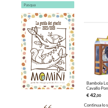
Pasqua
Lottie
Bambola Lottie Fossil
Bambola Lo
y
Hunter
Cavallo Pon
27
42
€
€
,50
,00
Continua lo 