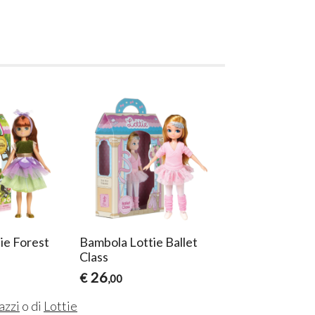
ie Forest
Bambola Lottie Ballet
Bambola Lottie 
Class
Meg -Pic Nic n
26
39
€
€
,00
,90
azzi
o di
Lottie