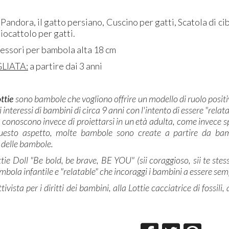
e Pandora, il gatto persiano, Cuscino per gatti, Scatola di ci
Giocattolo per gatti.
cessori per bambola alta 18 cm
LIATA:
a partire dai 3 anni
ttie
sono bambole che vogliono offrire un modello di ruolo posi
li interessi di bambini di circa 9 anni con l'intento di essere "rel
conoscono invece di proiettarsi in un età adulta, come invece s
uesto aspetto, molte bambole sono create a partire da bamb
 delle bambole.
ttie Doll "Be bold, be brave, BE YOU" (sii coraggioso, sii te stesso
mbola infantile e "relatable" che incoraggi i bambini a essere s
tivista per i diritti dei bambini, alla Lottie cacciatrice di fossili,