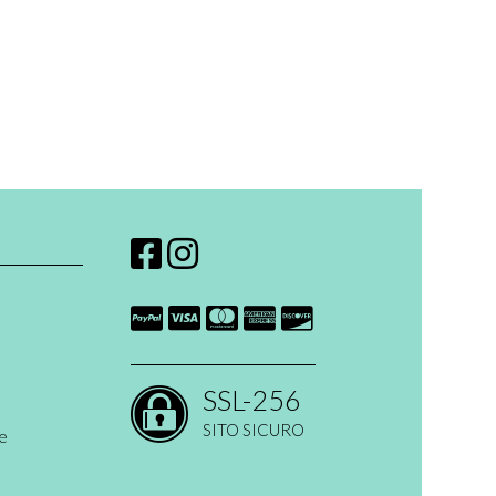
SSL-256
SITO SICURO
ne
 open ended