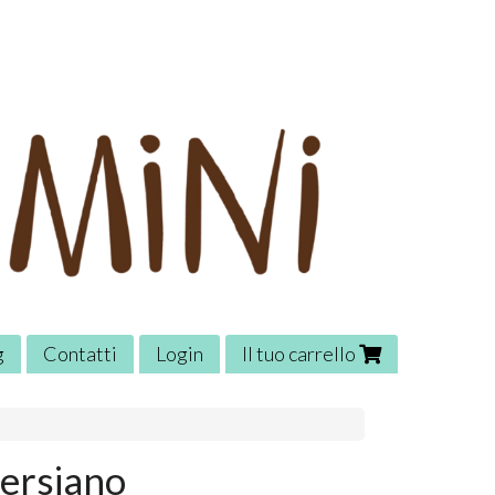
g
Contatti
Login
Il tuo carrello
Persiano