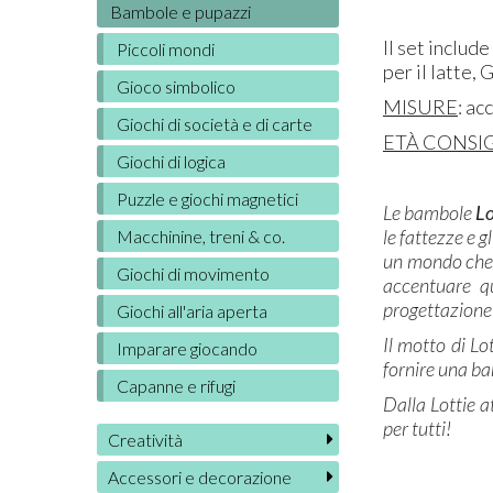
Bambole e pupazzi
Il set includ
Piccoli mondi
per il latte, 
Gioco simbolico
MISURE
: ac
Giochi di società e di carte
ETÀ CONSIG
Giochi di logica
Puzzle e giochi magnetici
Le bambole
Lo
le fattezze e g
Macchinine, treni & co.
un mondo che 
Giochi di movimento
accentuare q
progettazione
Giochi all'aria aperta
Il motto di Lo
Imparare giocando
fornire una ba
Capanne e rifugi
Dalla Lottie at
per tutti!
Creatività
Accessori e decorazione