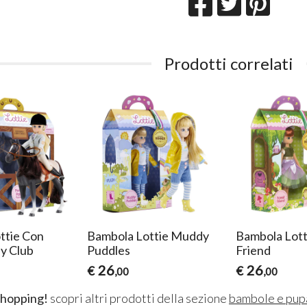
Prodotti correlati
ttie Con
Bambola Lottie Muddy
Bambola Lott
y Club
Puddles
Friend
26
26
€
€
,00
,00
shopping!
scopri altri prodotti della sezione
bambole e pup