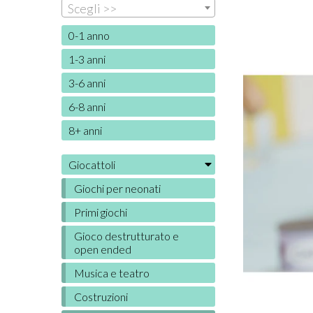
Scegli >>
0-1 anno
1-3 anni
3-6 anni
6-8 anni
8+ anni
Giocattoli
Giochi per neonati
Primi giochi
Gioco destrutturato e
open ended
Musica e teatro
Costruzioni