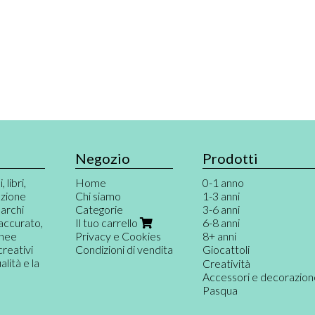
Negozio
Prodotti
 libri,
Home
0-1 anno
azione
Chi siamo
1-3 anni
marchi
Categorie
3-6 anni
 accurato,
Il tuo carrello
6-8 anni
inee
Privacy e Cookies
8+ anni
creativi
Condizioni di vendita
Giocattoli
ità e la
Giochi per neonati
Creatività
Primi giochi
Accessori e decorazio
Gioco destrutturato e
Pasqua
Musica e teatro