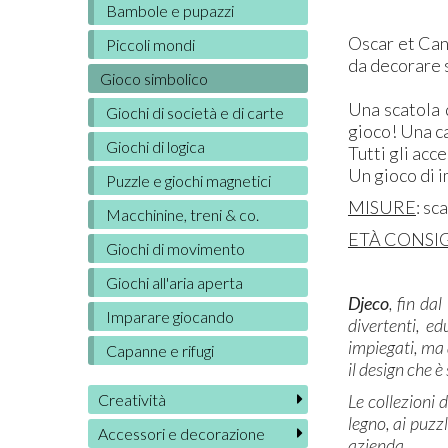
Bambole e pupazzi
Oscar et Cann
Piccoli mondi
da decorare s
Gioco simbolico
Una scatola d
Giochi di società e di carte
gioco! Una ca
Giochi di logica
Tutti gli acc
Un gioco di i
Puzzle e giochi magnetici
MISURE
: sc
Macchinine, treni & co.
ETÀ CONSI
Giochi di movimento
Giochi all'aria aperta
Djeco
, fin da
Imparare giocando
divertenti, ed
impiegati, ma 
Capanne e rifugi
il design che è
Le collezioni 
Creatività
legno, ai puzzl
Accessori e decorazione
azienda.