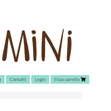
g
Contatti
Login
Il tuo carrello