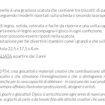
elle è una graziosa scatola che contiene tre biscotti di p
eguendo i modelli riportati sulla scheda o secondo la propr
i legno, solida, colorata e facile da riporre e una volta ca
rta menu in legno accompagna il gioco in ogni confezione.
essori possono essere riposti nella scatola.
mitazione per far divertire i bambini come i grandi e che svi
atola 22,5 x 17,5 x 4 cm
GLIATA
a partire dai 3 anni
l 1954, crea giocattoli e materiali creativi che contribuiscono al
ucativi e che stimolano l’immaginazione e che si distinguono no
anche per la rara capacità di abbinare - in ciascuno dei suoi prod
 sempre affidato illustratori professionisti, designer e artisti.
di giochi e giocattoli Djeco si arricchiscono ogni anno di nuovi p
e, ai giochi di carte e da tavolo fino alle attività creative che so