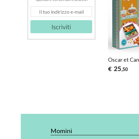
Iscriviti
Oscar et Can
25
€
,50
Momini