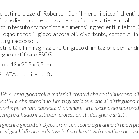
e ottime pizze di Roberto! Con il menu, i piccoli clienti 
 ingredienti, cuoce la pizza nel suo forno e la tiene al caldo
zza in tessuto scamosciato e numerosi ingredienti in feltro,
 legno rende il gioco ancora più divertente, contenuti in
tti gli accessori.
otricità e l'immaginazione.Un gioco di imitazione per far di
legno certificato FSC®.
atola 13 x 20,5 x 5,5 cm
GLIATA
a partire dai 3 anni
l 1954, crea giocattoli e materiali creativi che contribuiscono al
ucativi e che stimolano l’immaginazione e che si distinguono no
anche per la rara capacità di abbinare - in ciascuno dei suoi prod
 sempre affidato illustratori professionisti, designer e artisti.
di giochi e giocattoli Djeco si arricchiscono ogni anno di nuovi p
e, ai giochi di carte e da tavolo fino alle attività creative che so