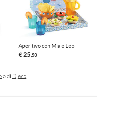
Aperitivo con Mia e Leo
25
€
,50
o
o di
Djeco