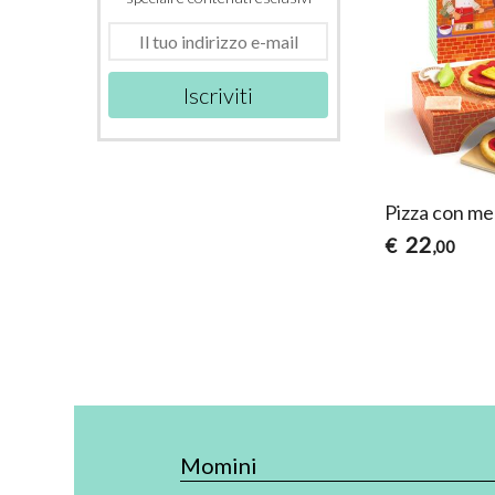
Iscriviti
Pizza con m
22
€
,00
Momini