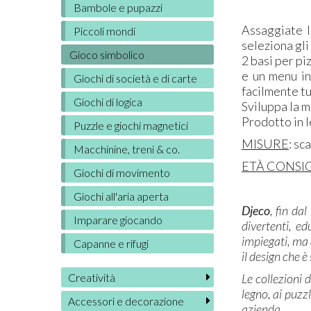
Bambole e pupazzi
Assaggiate l
Piccoli mondi
seleziona gli
Gioco simbolico
2 basi per pi
e un menu in
Giochi di società e di carte
facilmente tu
Giochi di logica
Sviluppa la m
Prodotto in 
Puzzle e giochi magnetici
MISURE
: sc
Macchinine, treni & co.
ETÀ CONSI
Giochi di movimento
Giochi all'aria aperta
Djeco
, fin da
Imparare giocando
divertenti, ed
impiegati, ma 
Capanne e rifugi
il design che è
Le collezioni 
Creatività
legno, ai puzzl
Accessori e decorazione
azienda.