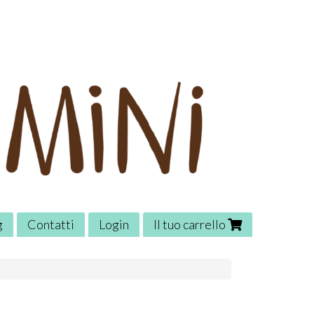
g
Contatti
Login
Il tuo carrello