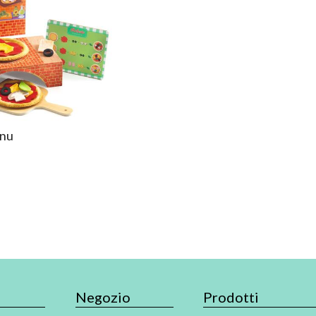
enu
Negozio
Prodotti