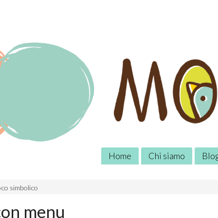
Home
Chi siamo
Blo
co simbolico
 con menu