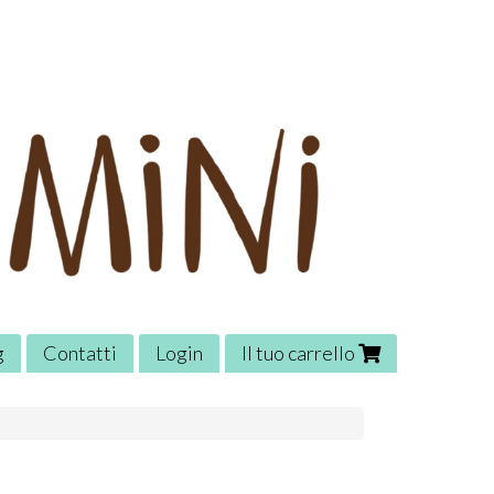
g
Contatti
Login
Il tuo carrello