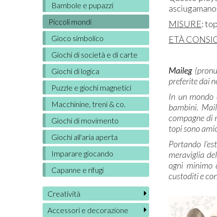
Bambole e pupazzi
asciugamano
Piccoli mondi
MISURE
: to
Gioco simbolico
ETÀ CONSIG
Giochi di società e di carte
Maileg
(pronu
Giochi di logica
preferite dai 
Puzzle e giochi magnetici
In un mondo a
Macchinine, treni & co.
bambini. Mail
compagne di m
Giochi di movimento
topi sono amic
Giochi all'aria aperta
Portando l’es
Imparare giocando
meraviglia del
ogni minimo d
Capanne e rifugi
custoditi e con
Creatività
Accessori e decorazione