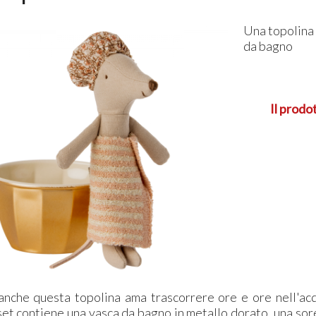
Una topolina 
da bagno
Il prodo
anche questa topolina ama trascorrere ore e ore nell'acq
t contiene una vasca da bagno in metallo dorato, una sorel