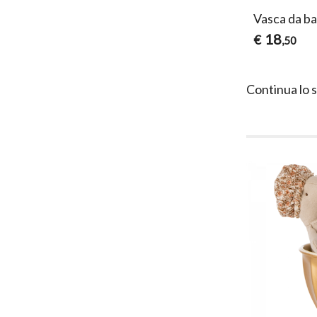
Vasca da b
18
€
,50
Continua lo 