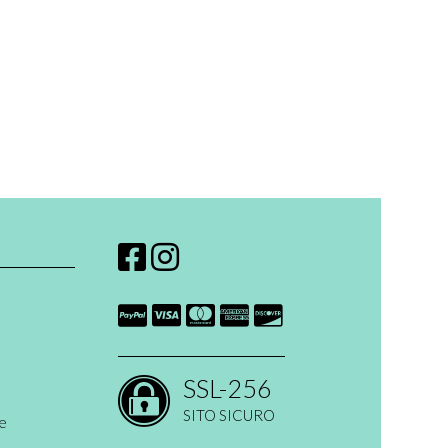
SSL-256
SITO SICURO
ne
 open ended