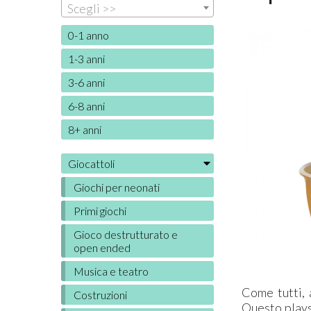
Scegli >>
0-1 anno
1-3 anni
3-6 anni
6-8 anni
8+ anni
Giocattoli
Giochi per neonati
Primi giochi
Gioco destrutturato e
open ended
Musica e teatro
Come tutti, 
Costruzioni
Questo playse