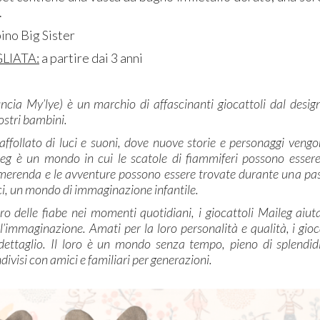
.
pino Big Sister
LIATA:
a partire dai 3 anni
ncia My’lye) è un marchio di affascinanti giocattoli dal design
nostri bambini.
ffollato di luci e suoni, dove nuove storie e personaggi veng
eg è un mondo in cui le scatole di fiammiferi possono essere l
erenda e le avventure possono essere trovate durante una pass
i, un mondo di immaginazione infantile.
tro delle fiabe nei momenti quotidiani, i giocattoli Maileg aiu
l’immaginazione. Amati per la loro personalità e qualità, i gio
ettaglio. Il loro è un mondo senza tempo, pieno di splendidi
divisi con amici e familiari per generazioni.