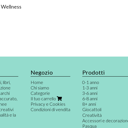
 Wellness
Negozio
Prodotti
 libri,
Home
0-1 anno
azione
Chi siamo
1-3 anni
marchi
Categorie
3-6 anni
 accurato,
Il tuo carrello
6-8 anni
inee
Privacy e Cookies
8+ anni
creativi
Condizioni di vendita
Giocattoli
ità e la
Giochi per neonati
Creatività
Primi giochi
Accessori e decorazio
Gioco destrutturato e
Pasqua